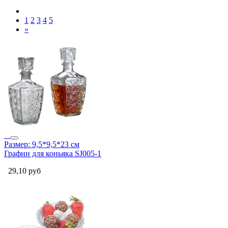
1
2
3
4
5
»
Размер: 9,5*9,5*23 см
Графин для коньяка SJ005-1
29,10
руб