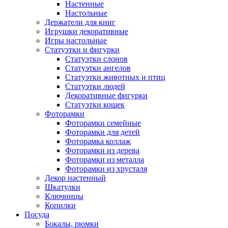
Настенные
Настольные
Держатели для книг
Игрушки декоративные
Игры настольные
Статуэтки и фигурки
Статуэтки слонов
Статуэтки ангелов
Статуэтки животных и птиц
Статуэтки людей
Декоративные фигурки
Статуэтки кошек
Фоторамки
Фоторамки семейные
Фоторамки для детей
Фоторамка коллаж
Фоторамки из дерева
Фоторамки из металла
Фоторамки из хрусталя
Декор настенный
Шкатулки
Ключницы
Копилки
Посуда
Бокалы, рюмки