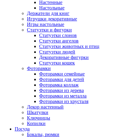
Настенные
Настольные
Держатели для книг
Игрушки декоративные
Игры настольные
Статуэтки и фигурки
Статуэтки слонов
Статуэтки ангелов
Статуэтки животных и птиц
Статуэтки людей
Декоративные фигурки
Статуэтки кошек
Фоторамки
Фоторамки семейные
Фоторамки для детей
Фоторамка коллаж
Фоторамки из дерева
Фоторамки из металла
Фоторамки из хрусталя
Декор настенный
Шкатулки
Ключницы
Копилки
Посуда
Бокалы, рюмки