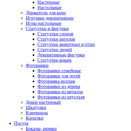
Настенные
Настольные
Держатели для книг
Игрушки декоративные
Игры настольные
Статуэтки и фигурки
Статуэтки слонов
Статуэтки ангелов
Статуэтки животных и птиц
Статуэтки людей
Декоративные фигурки
Статуэтки кошек
Фоторамки
Фоторамки семейные
Фоторамки для детей
Фоторамка коллаж
Фоторамки из дерева
Фоторамки из металла
Фоторамки из хрусталя
Декор настенный
Шкатулки
Ключницы
Копилки
Посуда
Бокалы, рюмки