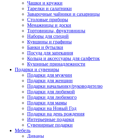
Чашки и кружки
Тарелки и салатники
Заварочные чайники и сахарницы
Столовые приборы
Менажницы и доски
Тортовницы, фруктовницы
Наборы для специй
Кувшины и графины
Банки и бутылки
Посуда для запекания
Кольца и аксессуары для салфеток
Кухонные принадлежности
Подарки и сувениры
Подарки для мужчин
Подарки для женщин
Подарки начальнику/руководителю
Подарки для любимой
Подарки для любимого
Подарки для мамы
Подарки на Новый Год
Подарки на день рождения
Интерьерные подарки
Сувенирные подарки
Мебель
Диваны