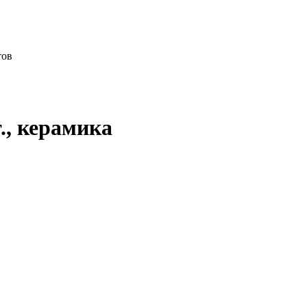
тов
т., керамика