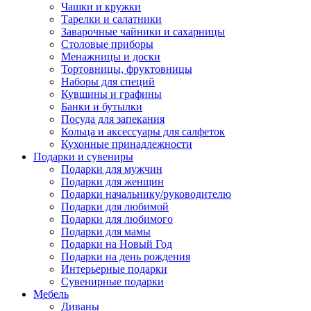
Чашки и кружки
Тарелки и салатники
Заварочные чайники и сахарницы
Столовые приборы
Менажницы и доски
Тортовницы, фруктовницы
Наборы для специй
Кувшины и графины
Банки и бутылки
Посуда для запекания
Кольца и аксессуары для салфеток
Кухонные принадлежности
Подарки и сувениры
Подарки для мужчин
Подарки для женщин
Подарки начальнику/руководителю
Подарки для любимой
Подарки для любимого
Подарки для мамы
Подарки на Новый Год
Подарки на день рождения
Интерьерные подарки
Сувенирные подарки
Мебель
Диваны