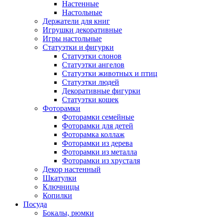
Настенные
Настольные
Держатели для книг
Игрушки декоративные
Игры настольные
Статуэтки и фигурки
Статуэтки слонов
Статуэтки ангелов
Статуэтки животных и птиц
Статуэтки людей
Декоративные фигурки
Статуэтки кошек
Фоторамки
Фоторамки семейные
Фоторамки для детей
Фоторамка коллаж
Фоторамки из дерева
Фоторамки из металла
Фоторамки из хрусталя
Декор настенный
Шкатулки
Ключницы
Копилки
Посуда
Бокалы, рюмки