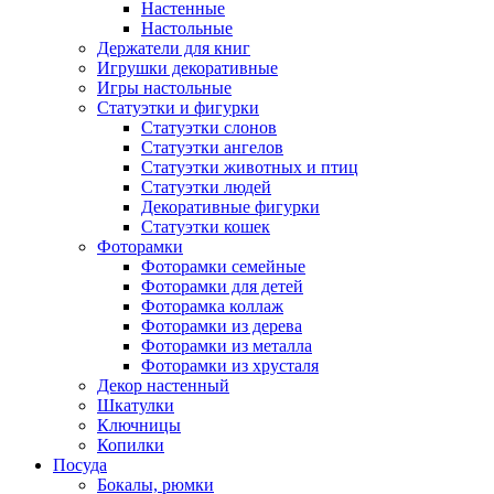
Настенные
Настольные
Держатели для книг
Игрушки декоративные
Игры настольные
Статуэтки и фигурки
Статуэтки слонов
Статуэтки ангелов
Статуэтки животных и птиц
Статуэтки людей
Декоративные фигурки
Статуэтки кошек
Фоторамки
Фоторамки семейные
Фоторамки для детей
Фоторамка коллаж
Фоторамки из дерева
Фоторамки из металла
Фоторамки из хрусталя
Декор настенный
Шкатулки
Ключницы
Копилки
Посуда
Бокалы, рюмки