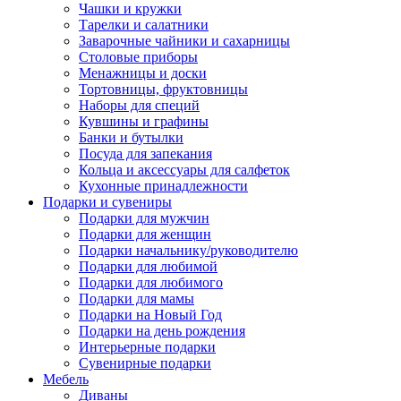
Чашки и кружки
Тарелки и салатники
Заварочные чайники и сахарницы
Столовые приборы
Менажницы и доски
Тортовницы, фруктовницы
Наборы для специй
Кувшины и графины
Банки и бутылки
Посуда для запекания
Кольца и аксессуары для салфеток
Кухонные принадлежности
Подарки и сувениры
Подарки для мужчин
Подарки для женщин
Подарки начальнику/руководителю
Подарки для любимой
Подарки для любимого
Подарки для мамы
Подарки на Новый Год
Подарки на день рождения
Интерьерные подарки
Сувенирные подарки
Мебель
Диваны