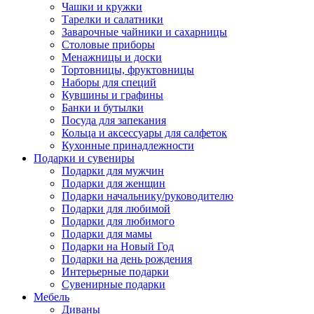
Чашки и кружки
Тарелки и салатники
Заварочные чайники и сахарницы
Столовые приборы
Менажницы и доски
Тортовницы, фруктовницы
Наборы для специй
Кувшины и графины
Банки и бутылки
Посуда для запекания
Кольца и аксессуары для салфеток
Кухонные принадлежности
Подарки и сувениры
Подарки для мужчин
Подарки для женщин
Подарки начальнику/руководителю
Подарки для любимой
Подарки для любимого
Подарки для мамы
Подарки на Новый Год
Подарки на день рождения
Интерьерные подарки
Сувенирные подарки
Мебель
Диваны