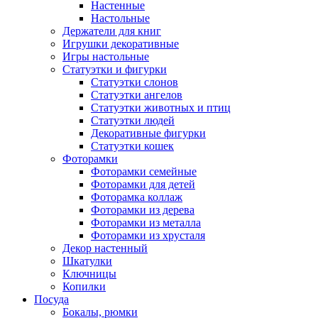
Настенные
Настольные
Держатели для книг
Игрушки декоративные
Игры настольные
Статуэтки и фигурки
Статуэтки слонов
Статуэтки ангелов
Статуэтки животных и птиц
Статуэтки людей
Декоративные фигурки
Статуэтки кошек
Фоторамки
Фоторамки семейные
Фоторамки для детей
Фоторамка коллаж
Фоторамки из дерева
Фоторамки из металла
Фоторамки из хрусталя
Декор настенный
Шкатулки
Ключницы
Копилки
Посуда
Бокалы, рюмки