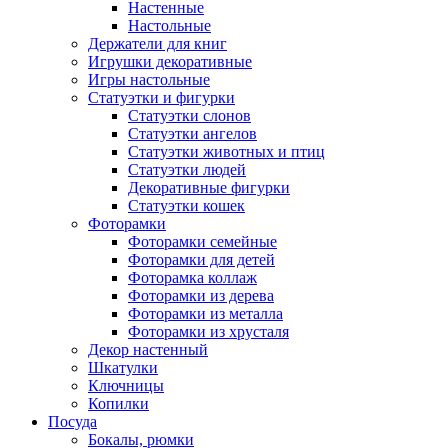
Настенные
Настольные
Держатели для книг
Игрушки декоративные
Игры настольные
Статуэтки и фигурки
Статуэтки слонов
Статуэтки ангелов
Статуэтки животных и птиц
Статуэтки людей
Декоративные фигурки
Статуэтки кошек
Фоторамки
Фоторамки семейные
Фоторамки для детей
Фоторамка коллаж
Фоторамки из дерева
Фоторамки из металла
Фоторамки из хрусталя
Декор настенный
Шкатулки
Ключницы
Копилки
Посуда
Бокалы, рюмки