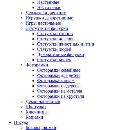
Настенные
Настольные
Держатели для книг
Игрушки декоративные
Игры настольные
Статуэтки и фигурки
Статуэтки слонов
Статуэтки ангелов
Статуэтки животных и птиц
Статуэтки людей
Декоративные фигурки
Статуэтки кошек
Фоторамки
Фоторамки семейные
Фоторамки для детей
Фоторамка коллаж
Фоторамки из дерева
Фоторамки из металла
Фоторамки из хрусталя
Декор настенный
Шкатулки
Ключницы
Копилки
Посуда
Бокалы, рюмки