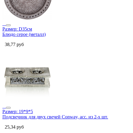
Размер: D35см
Блюдо серое (металл)
38,77
руб
Размер: 19*9*5
Подсвечник для двух свечей Conway, асс. из 2-х шт.
25,34
руб