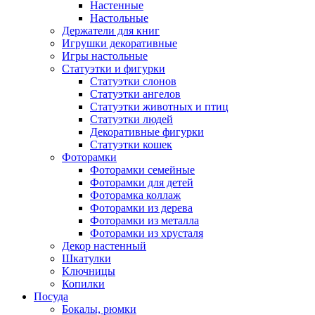
Настенные
Настольные
Держатели для книг
Игрушки декоративные
Игры настольные
Статуэтки и фигурки
Статуэтки слонов
Статуэтки ангелов
Статуэтки животных и птиц
Статуэтки людей
Декоративные фигурки
Статуэтки кошек
Фоторамки
Фоторамки семейные
Фоторамки для детей
Фоторамка коллаж
Фоторамки из дерева
Фоторамки из металла
Фоторамки из хрусталя
Декор настенный
Шкатулки
Ключницы
Копилки
Посуда
Бокалы, рюмки