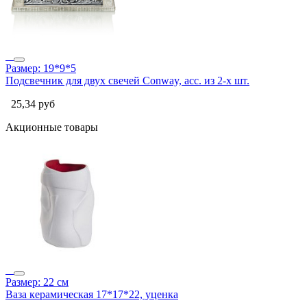
Размер: 19*9*5
Подсвечник для двух свечей Conway, асс. из 2-х шт.
25,34
руб
Акционные товары
Размер: 22 см
Ваза керамическая 17*17*22, уценка