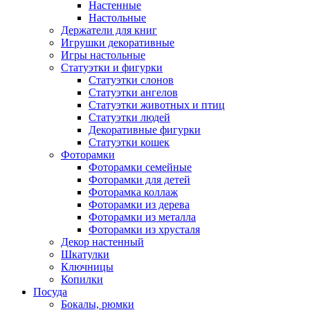
Настенные
Настольные
Держатели для книг
Игрушки декоративные
Игры настольные
Статуэтки и фигурки
Статуэтки слонов
Статуэтки ангелов
Статуэтки животных и птиц
Статуэтки людей
Декоративные фигурки
Статуэтки кошек
Фоторамки
Фоторамки семейные
Фоторамки для детей
Фоторамка коллаж
Фоторамки из дерева
Фоторамки из металла
Фоторамки из хрусталя
Декор настенный
Шкатулки
Ключницы
Копилки
Посуда
Бокалы, рюмки