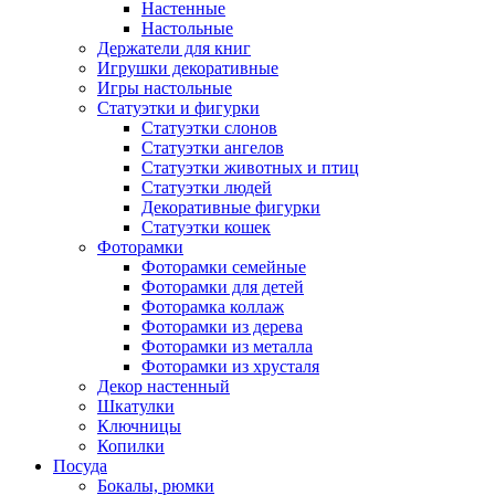
Настенные
Настольные
Держатели для книг
Игрушки декоративные
Игры настольные
Статуэтки и фигурки
Статуэтки слонов
Статуэтки ангелов
Статуэтки животных и птиц
Статуэтки людей
Декоративные фигурки
Статуэтки кошек
Фоторамки
Фоторамки семейные
Фоторамки для детей
Фоторамка коллаж
Фоторамки из дерева
Фоторамки из металла
Фоторамки из хрусталя
Декор настенный
Шкатулки
Ключницы
Копилки
Посуда
Бокалы, рюмки