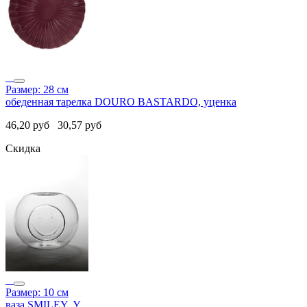
Размер: 28 см
обеденная тарелка DOURO BASTARDO, уценка
46,20
руб
30,57
руб
Скидка
Размер: 10 см
ваза SMILEY, У