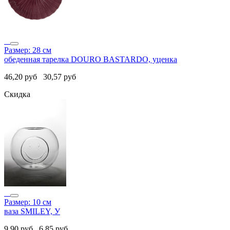
Размер: 28 см
обеденная тарелка DOURO BASTARDO, уценка
46,20
руб
30,57
руб
Скидка
Размер: 10 см
ваза SMILEY, У
9,90
руб
6,85
руб