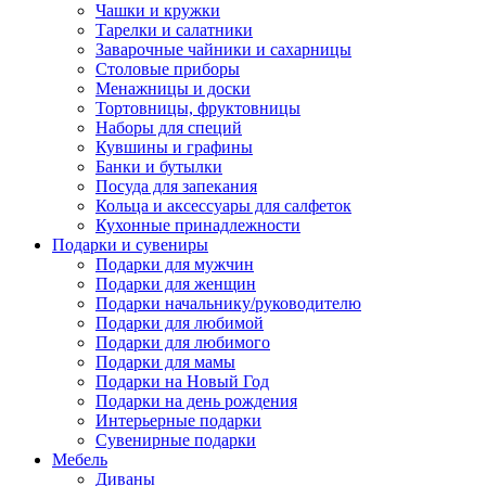
Чашки и кружки
Тарелки и салатники
Заварочные чайники и сахарницы
Столовые приборы
Менажницы и доски
Тортовницы, фруктовницы
Наборы для специй
Кувшины и графины
Банки и бутылки
Посуда для запекания
Кольца и аксессуары для салфеток
Кухонные принадлежности
Подарки и сувениры
Подарки для мужчин
Подарки для женщин
Подарки начальнику/руководителю
Подарки для любимой
Подарки для любимого
Подарки для мамы
Подарки на Новый Год
Подарки на день рождения
Интерьерные подарки
Сувенирные подарки
Мебель
Диваны