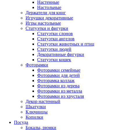
Настенные
Настольные
Держатели для книг
Игрушки декоративные
Игры настольные
Статуэтки и фигурки
Статуэтки слонов
Статуэтки ангелов
Статуэтки животных и птиц
Статуэтки людей
Декоративные фигурки
Статуэтки кошек
Фоторамки
Фоторамки семейные
Фоторамки для детей
Фоторамка коллаж
Фоторамки из дерева
Фоторамки из металла
Фоторамки из хрусталя
Декор настенный
Шкатулки
Ключницы
Копилки
Посуда
Бокалы, рюмки