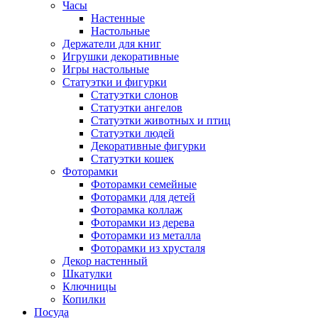
Часы
Настенные
Настольные
Держатели для книг
Игрушки декоративные
Игры настольные
Статуэтки и фигурки
Статуэтки слонов
Статуэтки ангелов
Статуэтки животных и птиц
Статуэтки людей
Декоративные фигурки
Статуэтки кошек
Фоторамки
Фоторамки семейные
Фоторамки для детей
Фоторамка коллаж
Фоторамки из дерева
Фоторамки из металла
Фоторамки из хрусталя
Декор настенный
Шкатулки
Ключницы
Копилки
Посуда