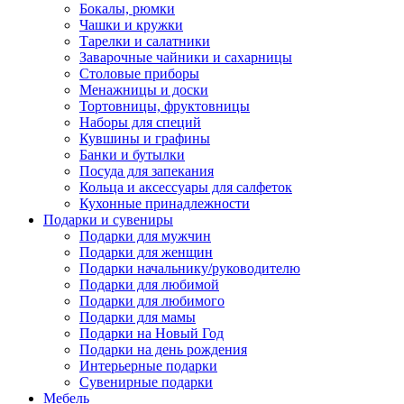
Бокалы, рюмки
Чашки и кружки
Тарелки и салатники
Заварочные чайники и сахарницы
Столовые приборы
Менажницы и доски
Тортовницы, фруктовницы
Наборы для специй
Кувшины и графины
Банки и бутылки
Посуда для запекания
Кольца и аксессуары для салфеток
Кухонные принадлежности
Подарки и сувениры
Подарки для мужчин
Подарки для женщин
Подарки начальнику/руководителю
Подарки для любимой
Подарки для любимого
Подарки для мамы
Подарки на Новый Год
Подарки на день рождения
Интерьерные подарки
Сувенирные подарки
Мебель