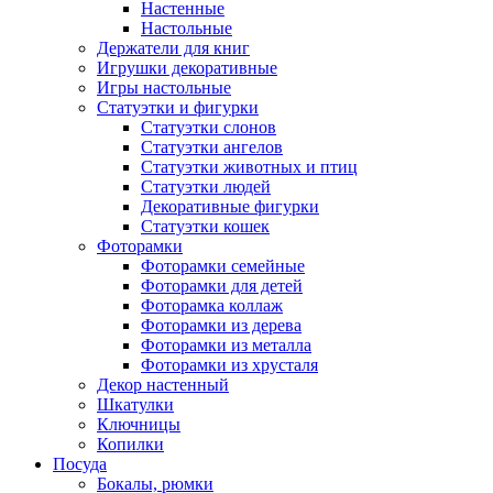
Настенные
Настольные
Держатели для книг
Игрушки декоративные
Игры настольные
Статуэтки и фигурки
Статуэтки слонов
Статуэтки ангелов
Статуэтки животных и птиц
Статуэтки людей
Декоративные фигурки
Статуэтки кошек
Фоторамки
Фоторамки семейные
Фоторамки для детей
Фоторамка коллаж
Фоторамки из дерева
Фоторамки из металла
Фоторамки из хрусталя
Декор настенный
Шкатулки
Ключницы
Копилки
Посуда
Бокалы, рюмки