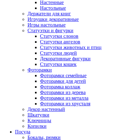
Настенные
Настольные
Держатели для книг
Игрушки декоративные
Игры настольные
Статуэтки и фигурки
Статуэтки слонов
Статуэтки ангелов
Статуэтки животных и птиц
Статуэтки людей
Декоративные фигурки
Статуэтки кошек
Фоторамки
Фоторамки семейные
Фоторамки для детей
Фоторамка коллаж
Фоторамки из дерева
Фоторамки из металла
Фоторамки из хрусталя
Декор настенный
Шкатулки
Ключницы
Копилки
Посуда
Бокалы, рюмки