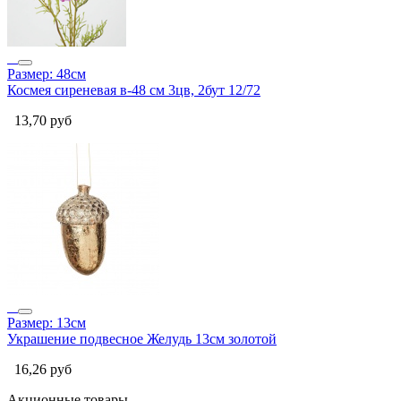
Размер: 48см
Космея сиреневая в-48 см 3цв, 2бут 12/72
13,70
руб
Размер: 13см
Украшение подвесное Желудь 13см золотой
16,26
руб
Акционные товары