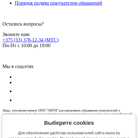
Порядок подачи покупателем обращений
Остались вопросы?
Звоните нам:
+375 (33) 378-12-34 (МТС)
Пн-Пт с 10:00 до 19:00
Мы в соцсетях
Лицо, уполномоченное ООО "ЛАУН" рассматривать обращения покупателей о
нарушении их прав, предусмотренных законодательством о защите прав потребителей:
+375 33 378-12-34 , info@laune.by
Выберите cookies
Управление торговли и услуг Гродненского горисполкома (для обращений покупателей):
8 (0152) 62-69-44, 62-69-45, 62-69-67, 62-69-71, 62-69-47, 62-69-13
Для обеспечения удобства пользователей сайта laune.by
Общество с ограниченной ответственностью «ЛАУН» (сокращенное наименование ООО