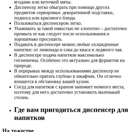
ягодами или веточкой мяты.
Диспенсер легко обыграть при помощи других
предметов сервировки: декоративной подставки,
подноса или красивого блюда.
Пользоваться диспенсером легко.
Ухаживать за такой емкостью не хлопотно – достаточно
промыть ее как следует после использования и
хорошенько просушить.
Подавать в диспенсере можно любые охлажденные
напитки: от лимонада и сока до кваса и ледяного чая.
В диспенсере подача напитков максимально
гигиенична. Особенно это актуально для фуршетов на
природе.
В перерывах между использованиями диспенсер не
обязательно прятать глубоко в шкафчик. Он отлично
впишется в обстановку вашей кухни.
Сосуд для напитков с краном занимает немного места,
поэтому для него достаточно установить маленький
столик.
Где вам пригодиться диспенсер для
напитков
На тожестве