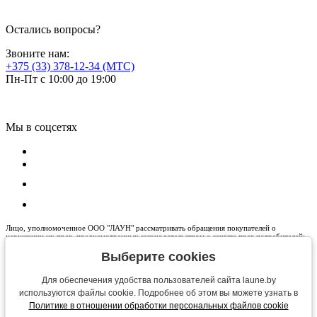
Остались вопросы?
Звоните нам:
+375 (33) 378-12-34 (МТС)
Пн-Пт с 10:00 до 19:00
Мы в соцсетях
Лицо, уполномоченное ООО "ЛАУН" рассматривать обращения покупателей о
нарушении их прав, предусмотренных законодательством о защите прав потребителей:
+375 33 378-12-34 , info@laune.by
Выберите cookies
Управление торговли и услуг Гродненского горисполкома (для обращений покупателей):
8 (0152) 62-69-44, 62-69-45, 62-69-67, 62-69-71, 62-69-47, 62-69-13
Для обеспечения удобства пользователей сайта laune.by
Общество с ограниченной ответственностью «ЛАУН» (сокращенное наименование ООО
используются файлы cookie. Подробнее об этом вы можете узнать в
"ЛАУН") Зарегистрировано решением Гродненского городского исполнительного
комитета, дата государственной регистрации: 25.04.2016г., регистрационный номер в
Политике в отношении обработки персональных файлов cookie
Едином государственном регистре юридических лиц и индивидуальных