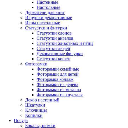
Настенные
Настольные
Держатели для книг
Игрушки декоративные
Игры настольные
Статуэтки и фигурки
Статуэтки слонов
Статуэтки ангелов
Статуэтки животных и птиц
Статуэтки людей
Декоративные фигурки
Статуэтки кошек
Фоторамки
Фоторамки семейные
Фоторамки для детей
Фоторамка коллаж
Фоторамки из дерева
Фоторамки из металла
Фоторамки из хрусталя
Декор настенный
Шкатулки
Ключницы
Копилки
Посуда
Бокалы, рюмки